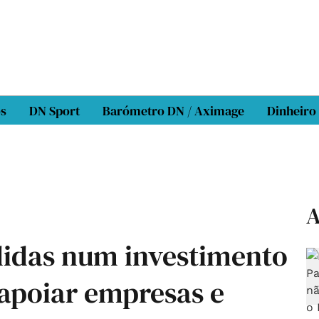
os
DN Sport
Barómetro DN / Aximage
Dinheiro
A
didas num investimento
 apoiar empresas e