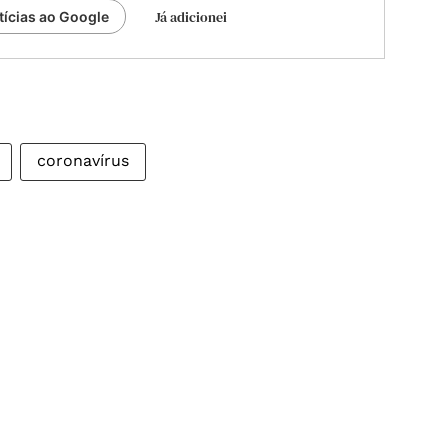
Já adicionei
tícias ao Google
coronavírus