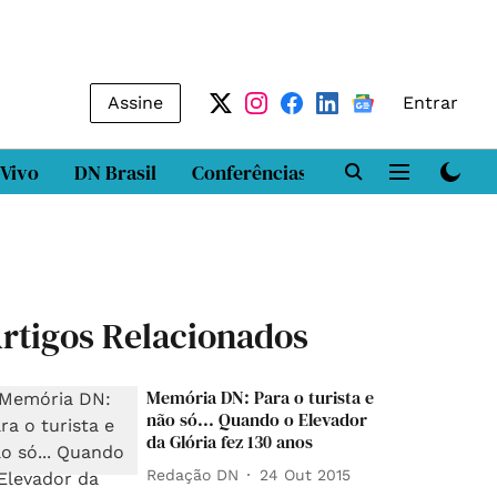
Assine
Entrar
 Vivo
DN Brasil
Conferências
DN LAB
Class
rtigos Relacionados
Memória DN: Para o turista e
não só... Quando o Elevador
da Glória fez 130 anos
Redação DN
24 Out 2015