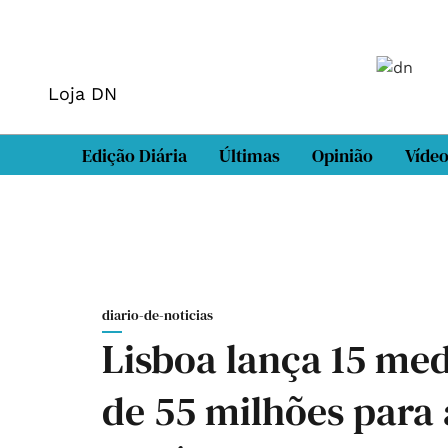
Loja DN
Edição Diária
Últimas
Opinião
Víde
diario-de-noticias
Lisboa lança 15 me
de 55 milhões para