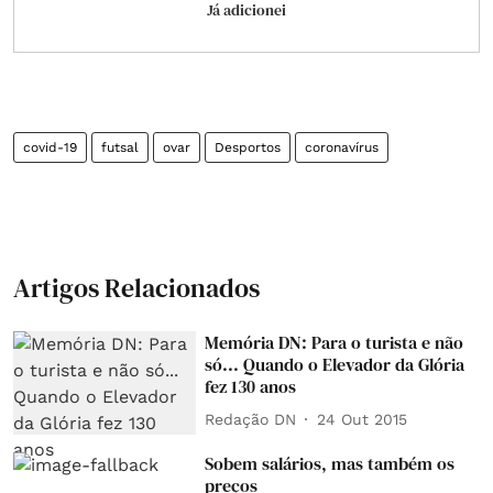
Já adicionei
covid-19
futsal
ovar
Desportos
coronavírus
Artigos Relacionados
Memória DN: Para o turista e não
só... Quando o Elevador da Glória
fez 130 anos
Redação DN
24 Out 2015
Sobem salários, mas também os
preços