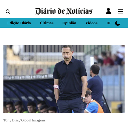
Edição Diária
Últimas
Opinião
Vídeos
DN Sport
Tony Dias/Global Imagens