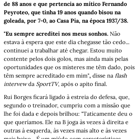
de 88 anos e que pertencia ao mítico Fernando
Peyroteo, que tinha 19 anos quando bisou na
goleada, por 7-0, ao Casa Pia, na época 1937/38.
"Eu sempre acreditei nos meus sonhos.
Não
estava à espera que este dia chegasse tão cedo...
continuei a trabalhar até chegar. Estou muito
contente pelos dois golos, mas ainda mais pelas
oportunidades que os misteres me têm dado, pois
têm sempre acreditado em mim"
,
disse na
flash
intervew
da
SportTV
, após o apito final.
Rui Borges ficará ligado à estreia do defesa, que,
segundo o treinador, cumpriu com a missão que
lhe foi dada e depois brilhou: "Taticamente deu o
que queríamos. Ele na B joga às vezes à direita e
outras à esquerda, às vezes mais alto e às vezes
mais baixo... É um miúdo com características