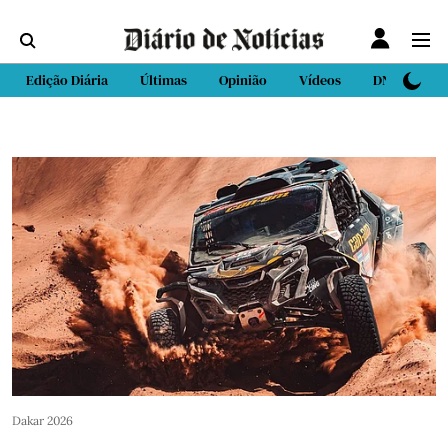
Edição Diária
Últimas
Opinião
Vídeos
DN Sport
Dakar 2026