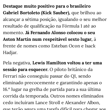
Destaque muito positivo para o brasileiro
Gabriel Bortoleto (Kick Sauber),
que brilhou ao
alcançar a sétima posição, igualando o seu melhor
resultado de qualificação na Fórmula 1 até ao
momento.
Já Fernando Alonso colocou o seu
Aston Martin num respeitável sexto lugar,
à
frente de nomes como Esteban Ocon e Isack
Hadjar.
Pela negativa,
Lewis Hamilton voltou a ter uma
sessão para esquecer.
O piloto britânico da
Ferrari não conseguiu passar do Q1, sendo
eliminado precocemente e garantindo apenas o
16.º lugar na grelha de partida para a sua última
corrida da temporada. Outros nomes eliminados
cedo incluíram Lance Stroll e Alexander Albon,
que terão agora uma tarefa difícil para chegar aos