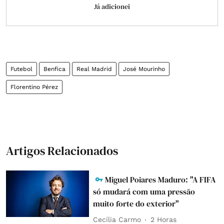
Já adicionei
Futebol
Benfica
Real Madrid
José Mourinho
Florentino Pérez
Artigos Relacionados
Miguel Poiares Maduro: "A FIFA
só mudará com uma pressão
muito forte do exterior"
Cecília Carmo
2 Horas