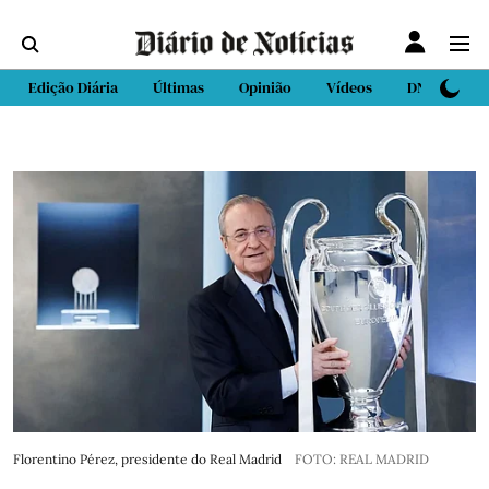
Edição Diária
Últimas
Opinião
Vídeos
DN Sport
Florentino Pérez, presidente do Real Madrid
FOTO: REAL MADRID