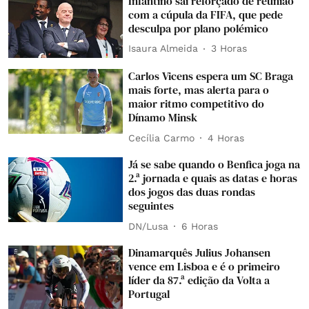
Infantino sai reforçado de reunião
com a cúpula da FIFA, que pede
desculpa por plano polémico
Isaura Almeida
3 Horas
Carlos Vicens espera um SC Braga
mais forte, mas alerta para o
maior ritmo competitivo do
Dínamo Minsk
Cecília Carmo
4 Horas
Já se sabe quando o Benfica joga na
2.ª jornada e quais as datas e horas
dos jogos das duas rondas
seguintes
DN/Lusa
6 Horas
Dinamarquês Julius Johansen
vence em Lisboa e é o primeiro
líder da 87.ª edição da Volta a
Portugal