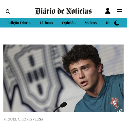
Edição Diária
Últimas
Opinião
Vídeos
DN Sport
MIGUEL A. LOPES/LUSA