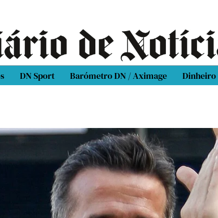
os
DN Sport
Barómetro DN / Aximage
Dinheiro