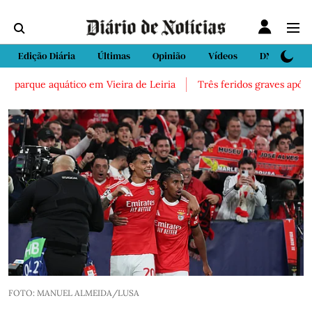
Edição Diária
Últimas
Opinião
Vídeos
DN Sport
 parque aquático em Vieira de Leiria
Três feridos graves após ina
FOTO: MANUEL ALMEIDA/LUSA