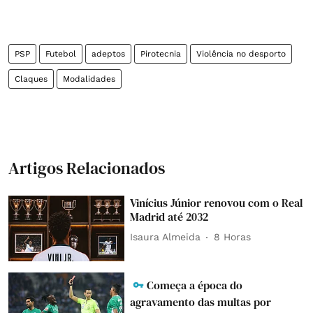
PSP
Futebol
adeptos
Pirotecnia
Violência no desporto
Claques
Modalidades
Artigos Relacionados
Vinícius Júnior renovou com o Real
Madrid até 2032
Isaura Almeida
8 Horas
Começa a época do
agravamento das multas por