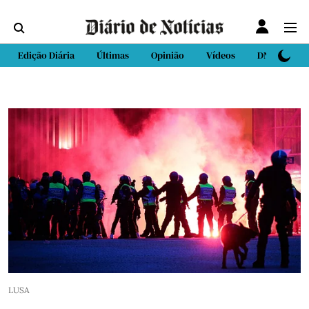
Edição Diária
Últimas
Opinião
Vídeos
DN Sport
LUSA