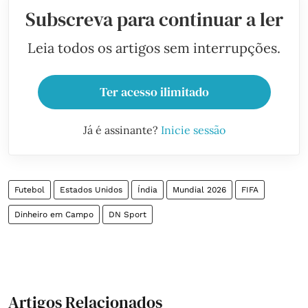
Subscreva para continuar a ler
Leia todos os artigos sem interrupções.
Ter acesso ilimitado
Já é assinante?
Inicie sessão
Futebol
Estados Unidos
Índia
Mundial 2026
FIFA
Dinheiro em Campo
DN Sport
Artigos Relacionados