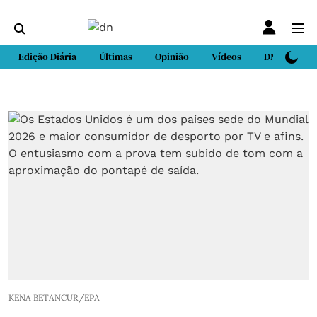
Edição Diária
Últimas
Opinião
Vídeos
DN Sport
KENA BETANCUR/EPA