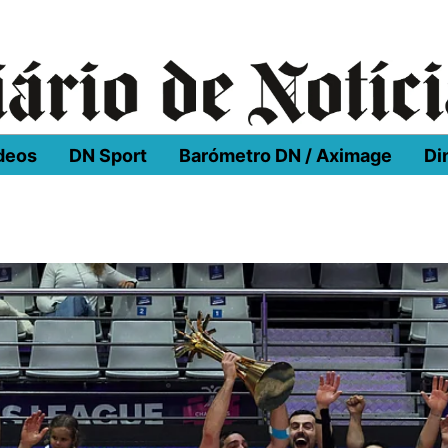
deos
DN Sport
Barómetro DN / Aximage
Di