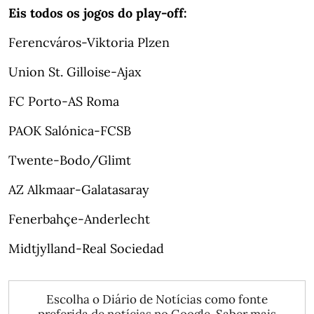
Eis todos os jogos do play-off:
Ferencváros-Viktoria Plzen
Union St. Gilloise-Ajax
FC Porto-AS Roma
PAOK Salónica-FCSB
Twente-Bodo/Glimt
AZ Alkmaar-Galatasaray
Fenerbahçe-Anderlecht
Midtjylland-Real Sociedad
Escolha o Diário de Notícias como fonte
preferida de notícias no Google.
Saber mais