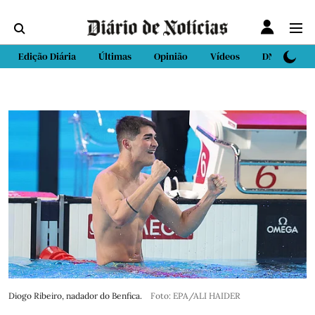
Edição Diária
Últimas
Opinião
Vídeos
DN Sport
Diogo Ribeiro, nadador do Benfica.
Foto: EPA/ALI HAIDER