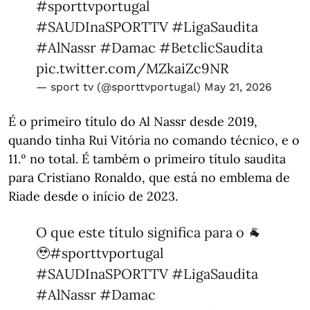
#sporttvportugal
#SAUDInaSPORTTV
#LigaSaudita
#AlNassr
#Damac
#BetclicSaudita
pic.twitter.com/MZkaiZc9NR
— sport tv (@sporttvportugal)
May 21, 2026
É o primeiro título do Al Nassr desde 2019,
quando tinha Rui Vitória no comando técnico, e o
11.º no total. É também o primeiro título saudita
para Cristiano Ronaldo, que está no emblema de
Riade desde o início de 2023.
O que este título significa para o 🐐
🥹
#sporttvportugal
#SAUDInaSPORTTV
#LigaSaudita
#AlNassr
#Damac