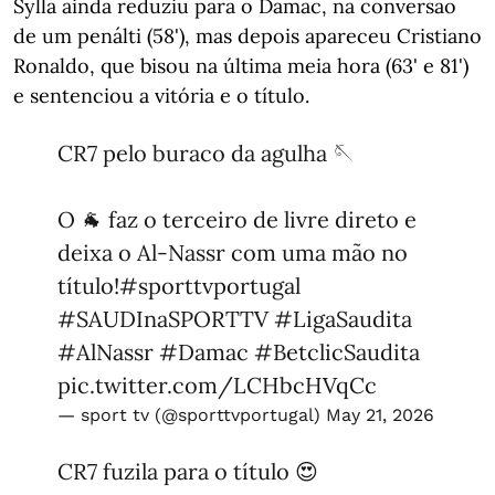
Sylla ainda reduziu para o Damac, na conversão
de um penálti (58'), mas depois apareceu Cristiano
Ronaldo, que bisou na última meia hora (63' e 81')
e sentenciou a vitória e o título.
CR7 pelo buraco da agulha 🪡
O 🐐 faz o terceiro de livre direto e
deixa o Al-Nassr com uma mão no
título!
#sporttvportugal
#SAUDInaSPORTTV
#LigaSaudita
#AlNassr
#Damac
#BetclicSaudita
pic.twitter.com/LCHbcHVqCc
— sport tv (@sporttvportugal)
May 21, 2026
CR7 fuzila para o título 😍