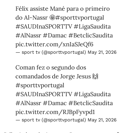
Félix assiste Mané para o primeiro
do Al-Nassr 🤩
#sporttvportugal
#SAUDInaSPORTTV
#LigaSaudita
#AlNassr
#Damac
#BetclicSaudita
pic.twitter.com/xnIaSJeQf6
— sport tv (@sporttvportugal)
May 21, 2026
Coman fez o segundo dos
comandados de Jorge Jesus 🙌
#sporttvportugal
#SAUDInaSPORTTV
#LigaSaudita
#AlNassr
#Damac
#BetclicSaudita
pic.twitter.com/RJBpFyvpd1
— sport tv (@sporttvportugal)
May 21, 2026