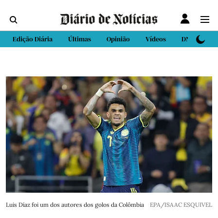
Edição Diária
Últimas
Opinião
Vídeos
DN Sport
Luis Díaz foi um dos autores dos golos da Colômbia
EPA/ISAAC ESQUIVEL