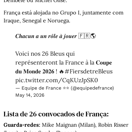
Dembélé ou Michel Olise.
França está alojada no Grupo I, juntamente com
Iraque, Senegal e Noruega.
𝑪𝒉𝒂𝒄𝒖𝒏 𝒂 𝒖𝒏 𝒓𝒐̂𝒍𝒆 𝒂̀ 𝒋𝒐𝒖𝒆𝒓 🇫🇷🌎
Voici nos 26 Bleus qui
représenteront la France à la 𝐂𝐨𝐮𝐩𝐞
𝐝𝐮 𝐌𝐨𝐧𝐝𝐞 𝟐𝟎𝟐𝟔 ! 🔥
#FiersdetreBleus
pic.twitter.com/CqKUzJpSK0
— Equipe de France ⭐⭐ (@equipedefrance)
May 14, 2026
Lista de 26 convocados de França:
Guarda-redes:
Mike Maignan (Milan), Robin Risser