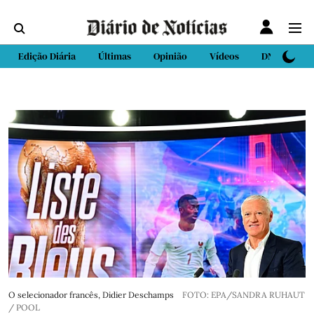
Edição Diária
Últimas
Opinião
Vídeos
DN Sport
O selecionador francês, Didier Deschamps
FOTO: EPA/SANDRA RUHAUT
/ POOL