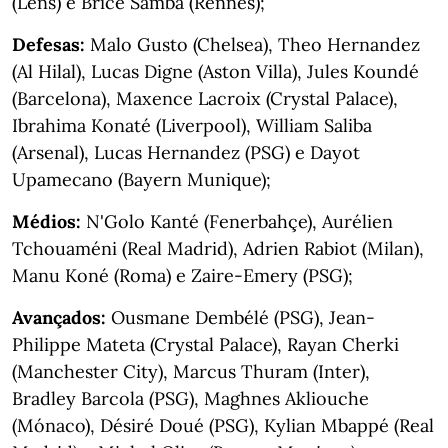
(Lens) e Brice Samba (Rennes);
Defesas:
Malo Gusto (Chelsea), Theo Hernandez
(Al Hilal), Lucas Digne (Aston Villa), Jules Koundé
(Barcelona), Maxence Lacroix (Crystal Palace),
Ibrahima Konaté (Liverpool), William Saliba
(Arsenal), Lucas Hernandez (PSG) e Dayot
Upamecano (Bayern Munique);
Médios:
N'Golo Kanté (Fenerbahçe), Aurélien
Tchouaméni (Real Madrid), Adrien Rabiot (Milan),
Manu Koné (Roma) e Zaire-Emery (PSG);
Avançados:
Ousmane Dembélé (PSG), Jean-
Philippe Mateta (Crystal Palace), Rayan Cherki
(Manchester City), Marcus Thuram (Inter),
Bradley Barcola (PSG), Maghnes Akliouche
(Mónaco), Désiré Doué (PSG), Kylian Mbappé (Real