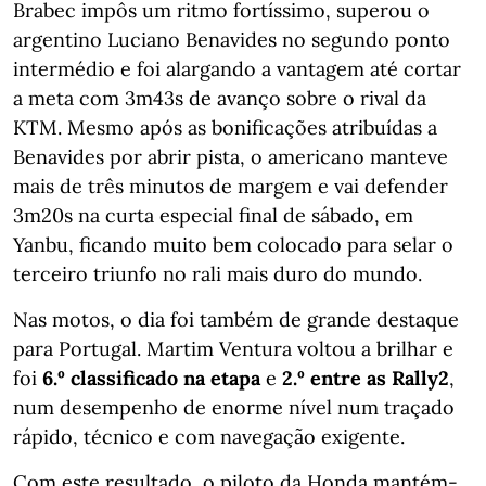
Brabec impôs um ritmo fortíssimo, superou o
argentino Luciano Benavides no segundo ponto
intermédio e foi alargando a vantagem até cortar
a meta com 3m43s de avanço sobre o rival da
KTM. Mesmo após as bonificações atribuídas a
Benavides por abrir pista, o americano manteve
mais de três minutos de margem e vai defender
3m20s na curta especial final de sábado, em
Yanbu, ficando muito bem colocado para selar o
terceiro triunfo no rali mais duro do mundo.
Nas motos, o dia foi também de grande destaque
para Portugal. Martim Ventura voltou a brilhar e
foi
6.º classificado na etapa
e
2.º entre as Rally2
,
num desempenho de enorme nível num traçado
rápido, técnico e com navegação exigente.
Com este resultado, o piloto da Honda mantém-