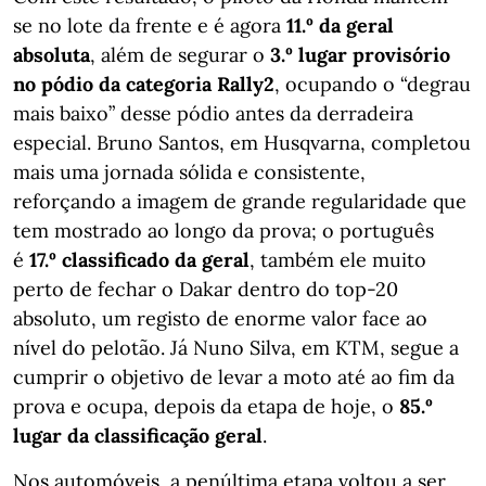
se no lote da frente e é agora
11.º da geral
absoluta
, além de segurar o
3.º lugar provisório
no pódio da categoria Rally2
, ocupando o “degrau
mais baixo” desse pódio antes da derradeira
especial. Bruno Santos, em Husqvarna, completou
mais uma jornada sólida e consistente,
reforçando a imagem de grande regularidade que
tem mostrado ao longo da prova; o português
é
17.º classificado da geral
, também ele muito
perto de fechar o Dakar dentro do top-20
absoluto, um registo de enorme valor face ao
nível do pelotão. Já Nuno Silva, em KTM, segue a
cumprir o objetivo de levar a moto até ao fim da
prova e ocupa, depois da etapa de hoje, o
85.º
lugar da classificação geral
.
Nos automóveis, a penúltima etapa voltou a ser