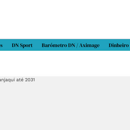
os
DN Sport
Barómetro DN / Aximage
Dinheiro