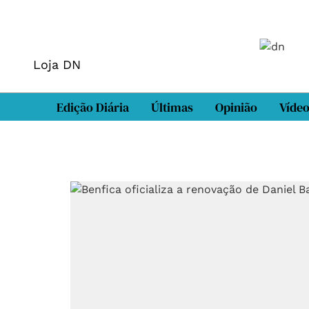
Loja DN
Edição Diária
Últimas
Opinião
Víde