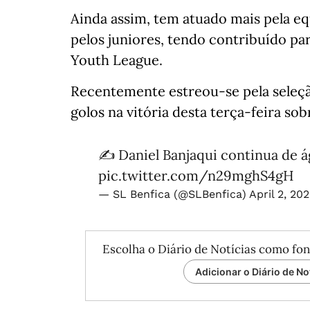
Ainda assim, tem atuado mais pela equ
pelos juniores, tendo contribuído pa
Youth League.
Recentemente estreou-se pela seleçã
golos na vitória desta terça-feira sobr
✍️ Daniel Banjaqui continua de ág
pic.twitter.com/n29mghS4gH
— SL Benfica (@SLBenfica)
April 2, 20
Escolha o Diário de Notícias como fon
Adicionar o Diário de No