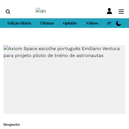
Edição Diária
Últimas
Opinião
Vídeos
DN Sport
Desporto