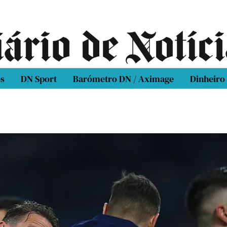
os
DN Sport
Barómetro DN / Aximage
Dinheiro