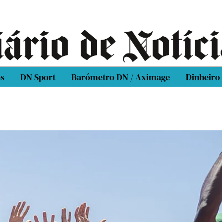
os
DN Sport
Barómetro DN / Aximage
Dinheiro