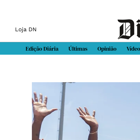
Loja DN
Edição Diária
Últimas
Opinião
Víde