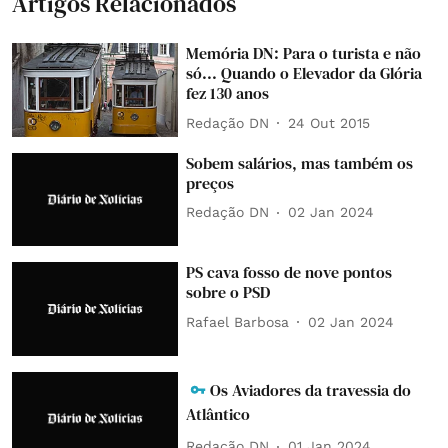
Artigos Relacionados
Memória DN: Para o turista e não
só... Quando o Elevador da Glória
fez 130 anos
Redação DN
24 Out 2015
Sobem salários, mas também os
preços
Redação DN
02 Jan 2024
PS cava fosso de nove pontos
sobre o PSD
Rafael Barbosa
02 Jan 2024
Os Aviadores da travessia do
Atlântico
Redação DN
01 Jan 2024