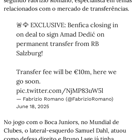
segundo Fabrizio Romano, especialista em temas
relacionados com o mercado de transferências.
🚨🦅 EXCLUSIVE: Benfica closing in
on deal to sign Amad Dedić on
permanent transfer from RB
Salzburg!
Transfer fee will be €10m, here we
go soon.
pic.twitter.com/NjMP83uW5l
— Fabrizio Romano (@FabrizioRomano)
June 18, 2025
No jogo com o Boca Juniors, no Mundial de
Clubes, o lateral-esquerdo Samuel Dahl, atuou
como defesa direito e Bruno Lage já tinha