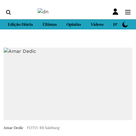
Edição Diária
Últimas
Opinião
Vídeos
DN Sport
Amar Dedic
FOTO: RB Salzburg