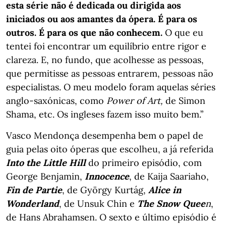
esta série não é dedicada ou dirigida aos
iniciados ou aos amantes da ópera. É para os
outros. É para os que não conhecem.
O que eu
tentei foi encontrar um equilíbrio entre rigor e
clareza. E, no fundo, que acolhesse as pessoas,
que permitisse as pessoas entrarem, pessoas não
especialistas. O meu modelo foram aquelas séries
anglo-saxónicas, como
Power of Art,
de Simon
Shama, etc. Os ingleses fazem isso muito bem.”
Vasco Mendonça desempenha bem o papel de
guia pelas oito óperas que escolheu, a já referida
Into the Little Hill
do primeiro episódio, com
George Benjamin,
Innocence
, de Kaija Saariaho,
Fin de Partie
, de György Kurtág,
Alice in
Wonderland
, de Unsuk Chin e
The Snow Quee
n
,
de Hans Abrahamsen. O sexto e último episódio é