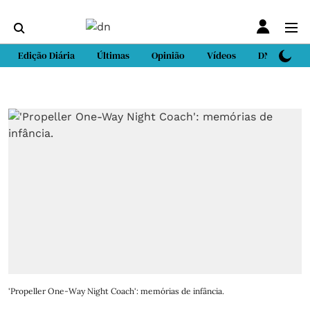
Edição Diária
Últimas
Opinião
Vídeos
DN Sport
'Propeller One-Way Night Coach': memórias de infância.