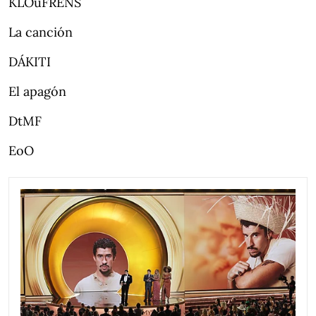
KLOuFRENS
La canción
DÁKITI
El apagón
DtMF
EoO