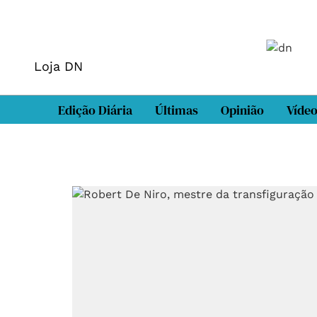
Loja DN
Edição Diária
Últimas
Opinião
Víde