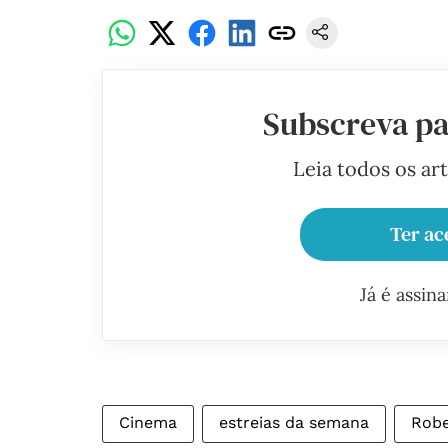
Subscreva pa
Leia todos os ar
Ter ac
Já é assin
Cinema
estreias da semana
Robe