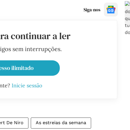
Siga-nos
ra continuar a ler
tigos sem interrupções.
esso ilimitado
ante?
Inicie sessão
rt De Niro
As estreias da semana