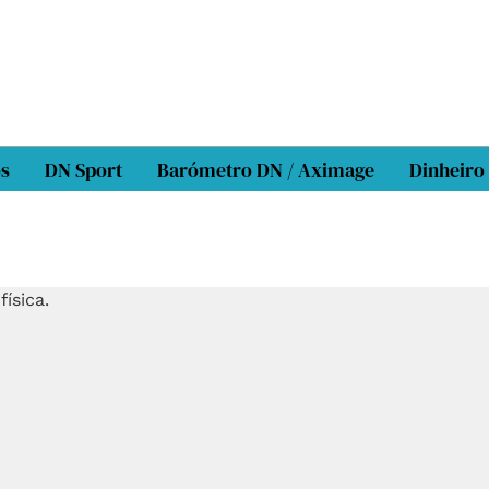
os
DN Sport
Barómetro DN / Aximage
Dinheiro