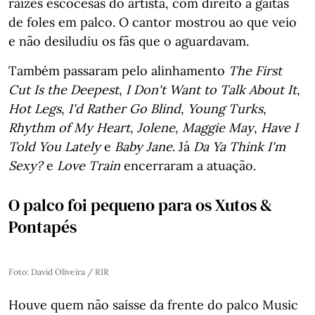
raízes escocesas do artista, com direito a gaitas
de foles em palco. O cantor mostrou ao que veio
e não desiludiu os fãs que o aguardavam.
Também passaram pelo alinhamento
The First
Cut Is the Deepest
,
I Don't Want to Talk About It
,
Hot Legs
,
I'd Rather Go Blind
,
Young Turks
,
Rhythm of My Heart
,
Jolene
,
Maggie May
,
Have I
Told You Lately
e
Baby Jane
. Já
Da Ya Think I'm
Sexy?
e
Love Train
encerraram a atuação.
O palco foi pequeno para os Xutos &
Pontapés
Foto: David Oliveira / RIR
Houve quem não saísse da frente do palco Music