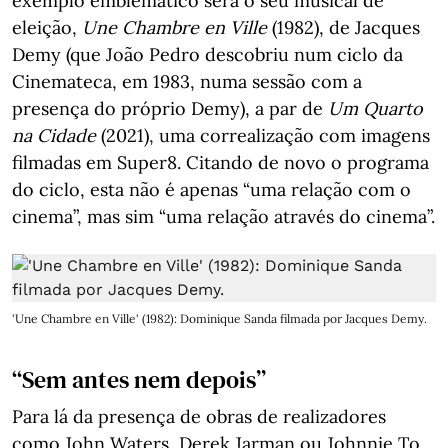
exemplo emblemático será o seu musical de
eleição,
Une Chambre en Ville
(1982), de Jacques
Demy (que João Pedro descobriu num ciclo da
Cinemateca, em 1983, numa sessão com a
presença do próprio Demy), a par de
Um Quarto
na Cidade
(2021), uma correalização com imagens
filmadas em Super8. Citando de novo o programa
do ciclo, esta não é apenas “uma relação com o
cinema”, mas sim “uma relação através do cinema”.
'Une Chambre en Ville' (1982): Dominique Sanda filmada por Jacques Demy.
“Sem antes nem depois”
Para lá da presença de obras de realizadores
como John Waters, Derek Jarman ou Johnnie To,