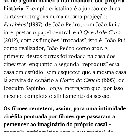
si, de alguma maneira iluminando a sua própria
história.
Exemplo cristalino é a junção de duas
curtas-metragens numa mesma projeção:
Parabéns!
(1997), de João Pedro, com João Rui a
interpretar o papel central, e
O Que Arde Cura
(2012), com as funções “trocadas”, isto é, João Rui
como realizador, João Pedro como ator. A
primeira destas curtas foi rodada na casa dos
cineastas, enquanto a segunda “reproduz” essa
casa em estúdio, sem esquecer que a mesma casa
já servira de cenário a
Corte de Cabelo
(1995), de
Joaquim Sapinho, longa-metragem que, por isso
mesmo, completa o alinhamento da sessão.
Os filmes remetem, assim, para uma intimidade
cinéfila pontuada por filmes que passaram a
pertencer ao imaginário do próprio casal
-