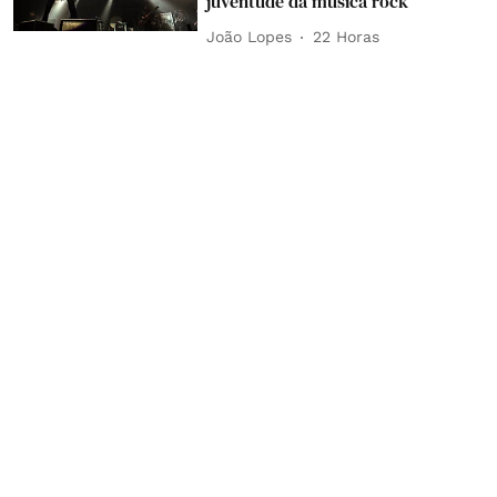
juventude da música rock
João Lopes
22 Horas