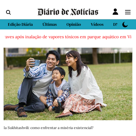
Edição Diária
Últimas
Opinião
Vídeos
DN Sport
raves após inalação de vapores tóxicos em parque aquático em Vieira 
Ia Sukhitashvili: como enfrentar a miséria existencial?