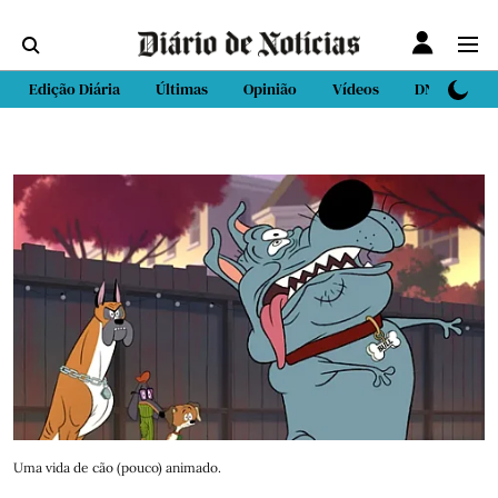
Edição Diária
Últimas
Opinião
Vídeos
DN Sport
Uma vida de cão (pouco) animado.