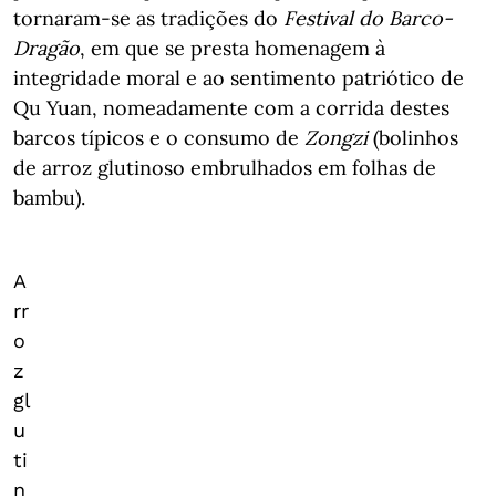
tornaram-se as tradições do
Festival do Barco-
Dragão
, em que se presta homenagem à
integridade moral e ao sentimento patriótico de
Qu Yuan, nomeadamente com a corrida destes
barcos típicos e o consumo de
Zongzi
(bolinhos
de arroz glutinoso embrulhados em folhas de
bambu).
A
rr
o
z
gl
u
ti
n