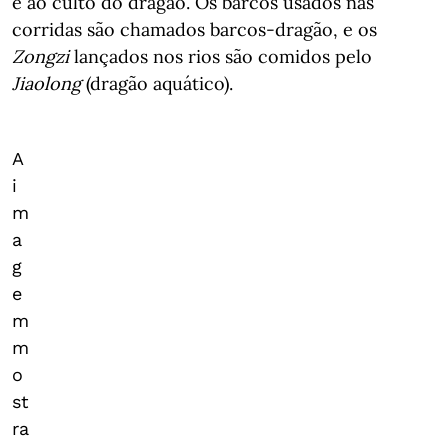
e ao culto do dragão. Os barcos usados nas
corridas são chamados barcos-dragão, e os
Zongzi
lançados nos rios são comidos pelo
Jiaolong
(dragão aquático).
A
i
m
a
g
e
m
m
o
st
ra