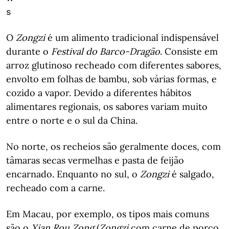
s
O
Zongzi
é um alimento tradicional indispensável
durante o
Festival do Barco-Dragão
. Consiste em
arroz glutinoso recheado com diferentes sabores,
envolto em folhas de bambu, sob várias formas, e
cozido a vapor. Devido a diferentes hábitos
alimentares regionais, os sabores variam muito
entre o norte e o sul da China.
No norte, os recheios são geralmente doces, com
tâmaras secas vermelhas e pasta de feijão
encarnado. Enquanto no sul, o
Zongzi
é salgado,
recheado com a carne.
Em Macau, por exemplo, os tipos mais comuns
são o
Xian Rou Zong
(
Zongzi
com carne de porco