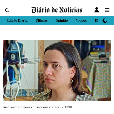
Edição Diária
Últimas
Opinião
Vídeos
DN Sport
June João: memórias e fantasmas do século XVIII.