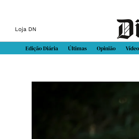
Loja DN
Edição Diária
Últimas
Opinião
Víde