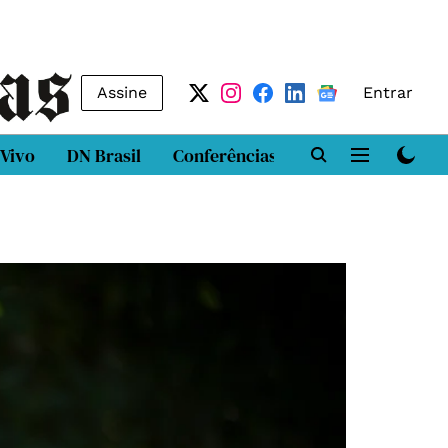
Assine
Entrar
 Vivo
DN Brasil
Conferências
DN LAB
Class