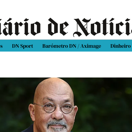
os
DN Sport
Barómetro DN / Aximage
Dinheiro