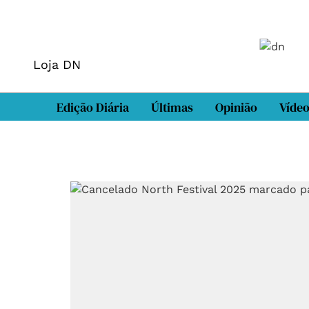
Loja DN
Edição Diária
Últimas
Opinião
Víde