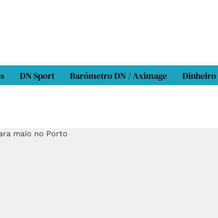
os
DN Sport
Barómetro DN / Aximage
Dinheiro