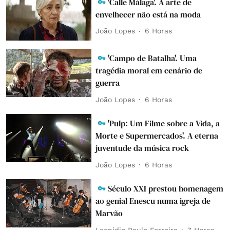
'Calle Málaga'. A arte de
envelhecer não está na moda
João Lopes
6 Horas
'Campo de Batalha'. Uma
tragédia moral em cenário de
guerra
João Lopes
6 Horas
'Pulp: Um Filme sobre a Vida, a
Morte e Supermercados'. A eterna
juventude da música rock
João Lopes
6 Horas
Século XXI prestou homenagem
ao genial Enescu numa igreja de
Marvão
Leonídio Paulo Ferreira
7 Horas