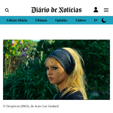
Edição Diária
Últimas
Opinião
Vídeos
DN Sport
O Desprezo (1963), de Jean-Luc Godard.