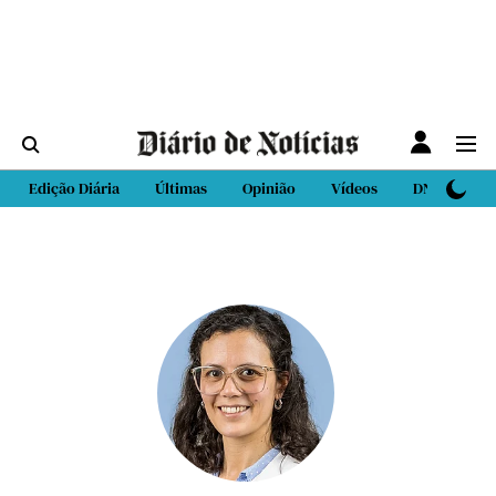
Edição Diária
Últimas
Opinião
Vídeos
DN Sport