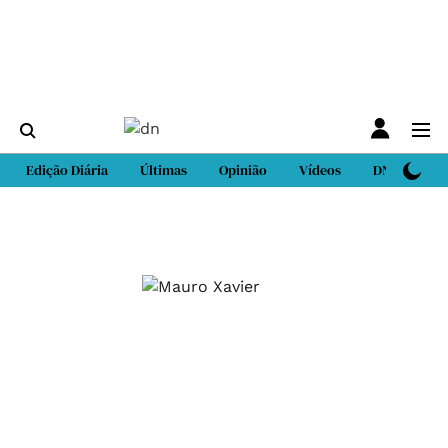
Edição Diária
Últimas
Opinião
Vídeos
DN Sport