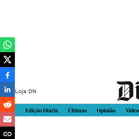
Loja DN
Edição Diária
Últimas
Opinião
Víde