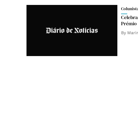
Colunist
Celebra
Prémio 
By
Mari