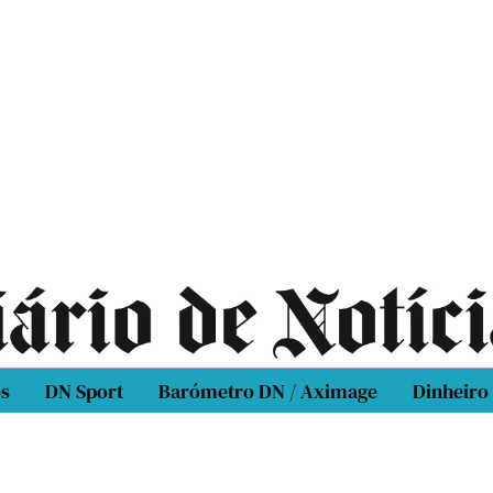
os
DN Sport
Barómetro DN / Aximage
Dinheiro