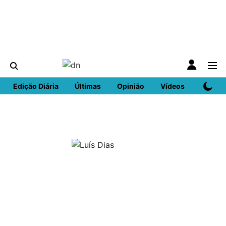
Edição Diária
Últimas
Opinião
Vídeos
DN Spo