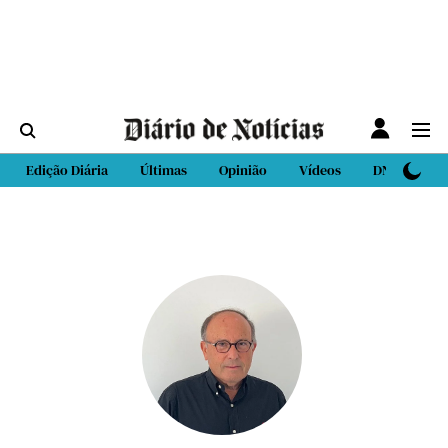
Edição Diária
Últimas
Opinião
Vídeos
DN Sport