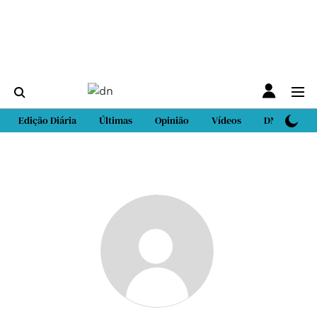
Edição Diária
Últimas
Opinião
Vídeos
DN Sport