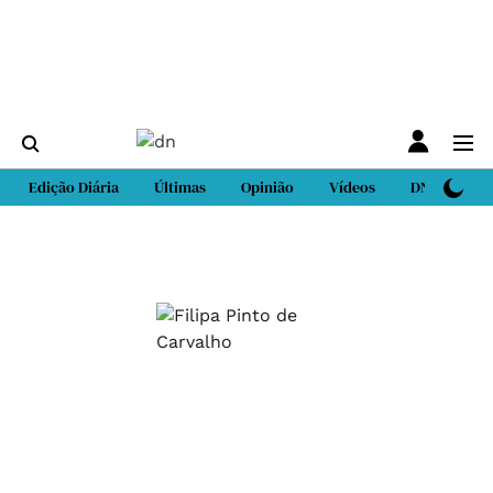
Edição Diária
Últimas
Opinião
Vídeos
DN Sport