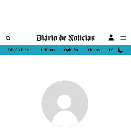
Edição Diária
Últimas
Opinião
Vídeos
DN Sport