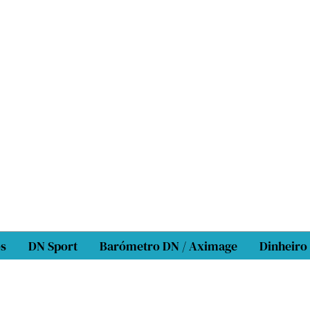
os
DN Sport
Barómetro DN / Aximage
Dinheiro