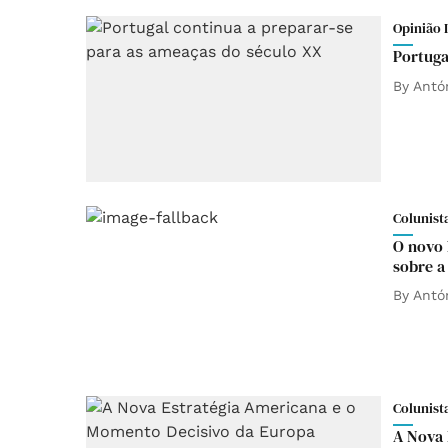
Opinião 
Portuga
By
Antó
Colunist
O novo M
sobre a
By
Antó
Colunist
A Nova 