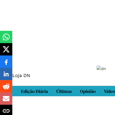
Loja DN
Edição Diária
Últimas
Opinião
Víde