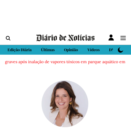
Edição Diária
Últimas
Opinião
Vídeos
DN Sport
s graves após inalação de vapores tóxicos em parque aquático em Viei